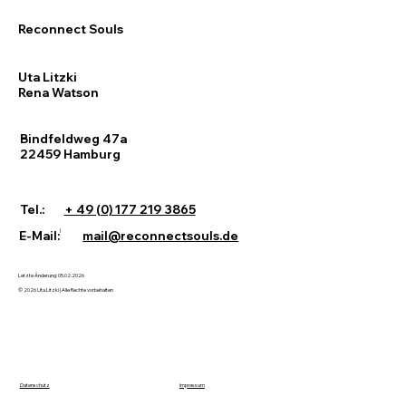
Reconnect Souls
Uta Litzki
Rena Watson
Bindfeldweg 47a
22459 Hamburg
Tel.:
+ 49 (0) 177 219 3865
|
E-Mail:
mail@reconnectsouls.de
Letzte Änderung: 05.02.2026
© 2026 Uta Litzki | Alle Rechte vorbehalten
Datenschutz
Impressum