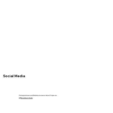
Social Media
Für Inspirationen und Einblicke in unsere Arbeit Folge uns
@Reconnect.Souls