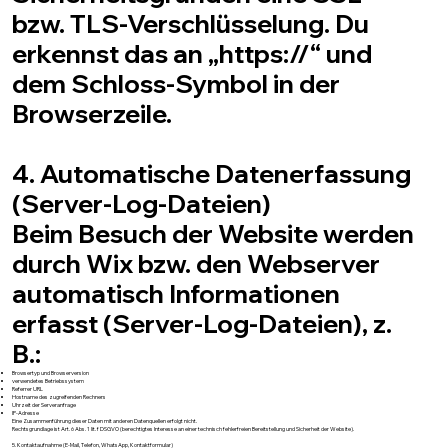
bzw. TLS-Verschlüsselung. Du
erkennst das an „https://“ und
dem Schloss-Symbol in der
Browserzeile.
4. Automatische Datenerfassung
(Server-Log-Dateien)
Beim Besuch der Website werden
durch Wix bzw. den Webserver
automatisch Informationen
erfasst (Server-Log-Dateien), z.
B.:
Browsertyp und Browserversion
verwendetes Betriebssystem
Referrer URL
Hostname des zugreifenden Rechners
Uhrzeit der Serveranfrage
IP-Adresse
Eine Zusammenführung dieser Daten mit anderen Datenquellen erfolgt nicht.
Rechtsgrundlage ist Art. 6 Abs. 1 lit. f DSGVO (berechtigtes Interesse an einer technisch fehlerfreien Bereitstellung und Sicherheit der Website).
5. Kontaktaufnahme (E-Mail, Telefon, WhatsApp, Kontaktformular)